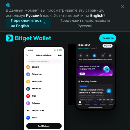
English
日本語
В данный момент вы просматриваете эту страницу,
используя
Русский
язык. Хотите перейти на
English
?
Tiếng Việt
Переключитесь
Продолжить использовать
Русский
на English
Русский
Español (Latinoamérica)
Türkçe
Скачать
Italiano
Français
Deutsch
简体中文
繁體中文
Português (Portugal)
Bahasa Indonesia
ภาษาไทย
हिन्दी
বাংলা
Español
Português (Brasil)
Español (Argentina)