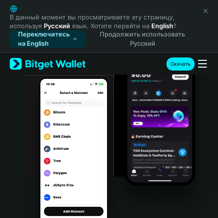
English
日本語
В данный момент вы просматриваете эту страницу,
используя
Русский
язык. Хотите перейти на
English
?
Tiếng Việt
Переключитесь
Продолжить использовать
Русский
на English
Русский
Español (Latinoamérica)
Türkçe
Скачать
Italiano
Français
Deutsch
简体中文
繁體中文
Português (Portugal)
Bahasa Indonesia
ภาษาไทย
हिन्दी
বাংলা
Español
Português (Brasil)
Español (Argentina)