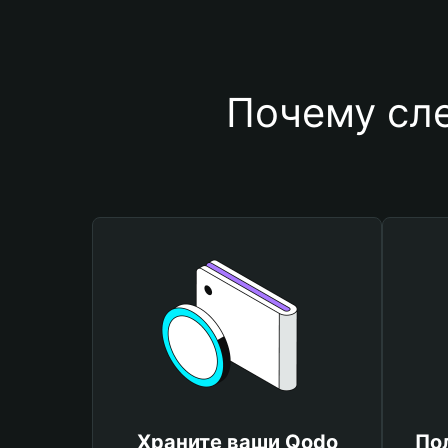
Почему сл
Храните ваши Qodo
По