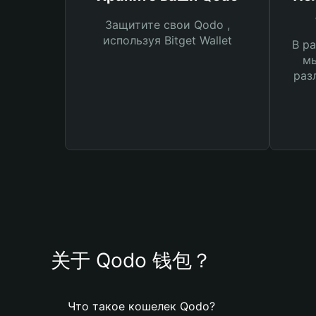
Защитите свои Qodo ,
используя Bitget Wallet
В ра
мы
раз
关于 Qodo 钱包？
Что такое кошелек Qodo?