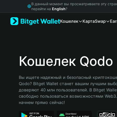
English
В данный момент вы просматриваете эту стра
日本語
перейти на
English
?
Tiếng Việt
Кошелек
Карта
Swap
Ear
Русский
Español (Latinoamérica)
Türkçe
Italiano
Français
Deutsch
Кошелек Qodo
简体中文
繁體中文
Português (Portugal)
Вы ищете надежный и безопасный криптокоше
Bahasa Indonesia
Qodo? Bitget Wallet станет вашим лучшим выб
ภาษาไทย
доверяют 40 млн пользователей. В Bitget Walle
हिन्दी
свободно пользоваться возможностями Web3. 
বাংলা
начнем прямо сейчас!
Español
Português (Brasil)
Español (Argentina)