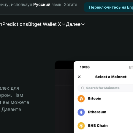
ницу, используя
Русский
язык. Хотите
Переключитесь на Eng
n
Predictions
Bitget Wallet X
Далее
лек для 
ором. Нам 
t вы можете 
Давайте 