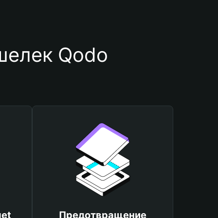
шелек Qodo
et
Предотвращение