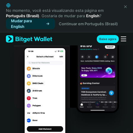
English
日本語
No momento, você está visualizando esta página em
Português (Brasil)
. Gostaria de mudar para
English
?
Tiếng Việt
Mudar para
Continuar em Português (Brasil)
Русский
English
Español (Latinoamérica)
Türkçe
Baixe agora
Italiano
Français
Deutsch
简体中文
繁體中文
Português (Portugal)
Bahasa Indonesia
ภาษาไทย
हिन्दी
বাংলা
Español
Português (Brasil)
Español (Argentina)