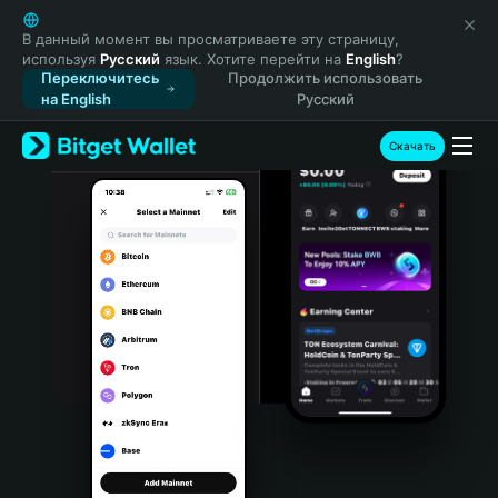
English
日本語
В данный момент вы просматриваете эту страницу,
используя
Русский
язык. Хотите перейти на
English
?
Tiếng Việt
Переключитесь
Продолжить использовать
Русский
на English
Русский
Español (Latinoamérica)
Türkçe
Скачать
Italiano
Français
Deutsch
简体中文
繁體中文
Português (Portugal)
Bahasa Indonesia
ภาษาไทย
हिन्दी
বাংলা
Español
Português (Brasil)
Español (Argentina)