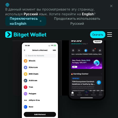
English
日本語
В данный момент вы просматриваете эту страницу,
используя
Русский
язык. Хотите перейти на
English
?
Tiếng Việt
Переключитесь
Продолжить использовать
Русский
на English
Русский
Español (Latinoamérica)
Türkçe
Скачать
Italiano
Français
Deutsch
简体中文
繁體中文
Português (Portugal)
Bahasa Indonesia
ภาษาไทย
हिन्दी
বাংলা
Español
Português (Brasil)
Español (Argentina)