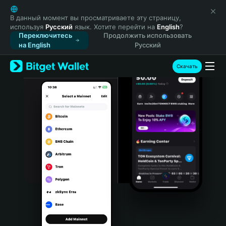
English
日本語
В данный момент вы просматриваете эту страницу,
используя
Русский
язык. Хотите перейти на
English
?
Tiếng Việt
Переключитесь
Продолжить использовать
Русский
на English
Русский
Español (Latinoamérica)
Türkçe
Скачать
Italiano
Français
Deutsch
简体中文
繁體中文
Português (Portugal)
Bahasa Indonesia
ภาษาไทย
हिन्दी
বাংলা
Español
Português (Brasil)
Español (Argentina)