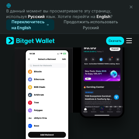
English
日本語
В данный момент вы просматриваете эту страницу,
используя
Русский
язык. Хотите перейти на
English
?
Tiếng Việt
Переключитесь
Продолжить использовать
Русский
на English
Русский
Español (Latinoamérica)
Türkçe
Скачать
Italiano
Français
Deutsch
简体中文
繁體中文
Português (Portugal)
Bahasa Indonesia
ภาษาไทย
हिन्दी
বাংলা
Español
Português (Brasil)
Español (Argentina)