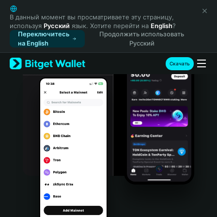
English
日本語
В данный момент вы просматриваете эту страницу,
используя
Русский
язык. Хотите перейти на
English
?
Tiếng Việt
Переключитесь
Продолжить использовать
Русский
на English
Русский
Español (Latinoamérica)
Türkçe
Скачать
Italiano
Français
Deutsch
简体中文
繁體中文
Português (Portugal)
Bahasa Indonesia
ภาษาไทย
हिन्दी
বাংলা
Español
Português (Brasil)
Español (Argentina)