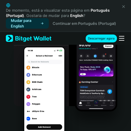
English
日本語
De momento, está a visualizar esta página em
Português
(Portugal)
. Gostaria de mudar para
English
?
Tiếng Việt
Mudar para
Continuar em Português (Portugal)
Русский
English
Español (Latinoamérica)
Türkçe
Descarregar agora
Italiano
Français
Deutsch
简体中文
繁體中文
Português (Portugal)
Bahasa Indonesia
ภาษาไทย
हिन्दी
বাংলা
Español
Português (Brasil)
Español (Argentina)