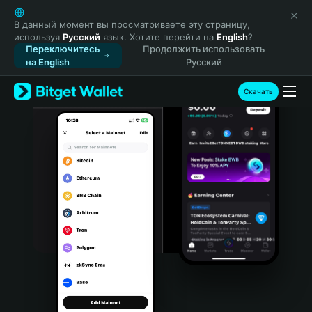
English
日本語
В данный момент вы просматриваете эту страницу,
используя
Русский
язык. Хотите перейти на
English
?
Tiếng Việt
Переключитесь
Продолжить использовать
Русский
на English
Русский
Español (Latinoamérica)
Türkçe
Скачать
Italiano
Français
Deutsch
简体中文
繁體中文
Português (Portugal)
Bahasa Indonesia
ภาษาไทย
हिन्दी
বাংলা
Español
Português (Brasil)
Español (Argentina)