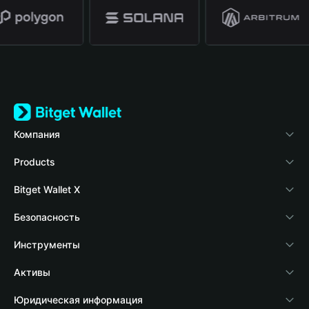
Компания
О Bitget Wallet
Products
Блог
Crypto Card
Bitget Wallet X
Академия
Stablecoin Earn
Разработчики
Безопасность
Новости о криптовалютах
Payfi Crypto
Подключить кошелек
Фонд защиты
Инструменты
Справочный центр
Crypto Swap API
Bitget Wallet Pay
Технология защиты
Купить крипто
Активы
Свяжитесь с нами
Altcoin Season Index
Подать заявку на листинг проекта
Обнаружение авторизации
Arbitrum
Юридическая информация