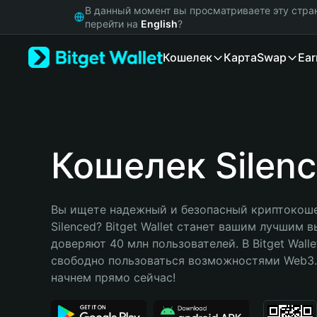
English
В данный момент вы просматриваете эту стра
日本語
перейти на
English
?
Tiếng Việt
Кошелек
Карта
Swap
Ear
Русский
Español (Latinoamérica)
Türkçe
Italiano
Français
Deutsch
Кошелек Silen
简体中文
繁體中文
Português (Portugal)
Вы ищете надежный и безопасный криптокоше
Bahasa Indonesia
Silenced? Bitget Wallet станет вашим лучшим в
ภาษาไทย
доверяют 40 млн пользователей. В Bitget Walle
हिन्दी
свободно пользоваться возможностями Web3. 
বাংলা
начнем прямо сейчас!
Español
Português (Brasil)
Español (Argentina)