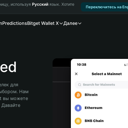
ницу, используя
Русский
язык. Хотите
Переключитесь на Eng
n
Predictions
Bitget Wallet X
Далее
ced
лек для 
ыбором. Нам 
t вы можете 
Давайте 