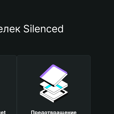
лек Silenced
et
Предотвращение