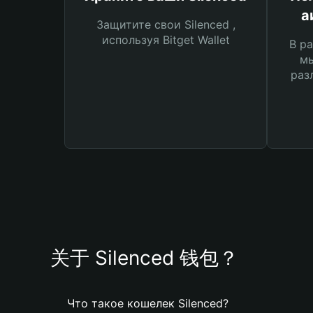
а
Защитите свои Silenced ,
используя Bitget Wallet
В ра
мы
раз
关于 Silenced 钱包？
Что такое кошелек Silenced?