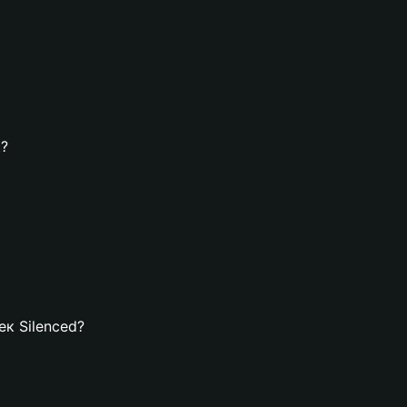
t?
ек Silenced?