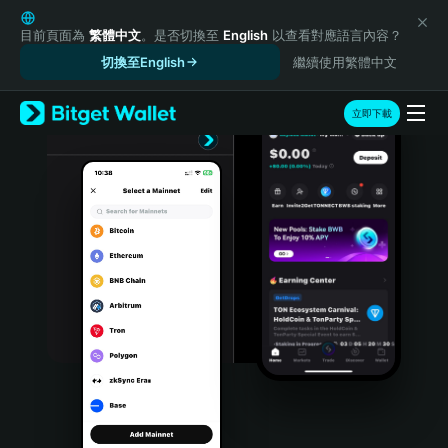
English
日本語
目前頁面為
繁體中文
。是否切換至
English
以查看對應語言內容？
Tiếng Việt
切換至English
繼續使用繁體中文
Русский
Español (Latinoamérica)
立即下載
Türkçe
Italiano
Français
Deutsch
简体中文
繁體中文
Português (Portugal)
Bahasa Indonesia
ภาษาไทย
हिन्दी
বাংলা
Español
Português (Brasil)
Español (Argentina)