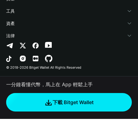
加密資訊
Payfi Crypto
連接錢包
風險保障基金
工具
幫助中心
Crypto Swap API
Bitget Wallet Pay
安全防護技術
快捷買幣
資產
‌聯繫我們
Altcoin Season Index
合作上架
授權檢測
Arbitrum
法律
品牌資源
Prediction Markets
合約檢測
Avalanche
隱私協議
工作機會
DApp
批次轉帳
Bitcoin
用戶使用協議
© 2018-2026 Bitget Wallet All Rights Reserved
官方渠道驗證
Trade
BNB Chain
Risk Disclosure
一分鐘看懂代幣，馬上在 App 輕鬆上手
RWA
Polygon
如何購買加密貨幣
下載 Bitget Wallet