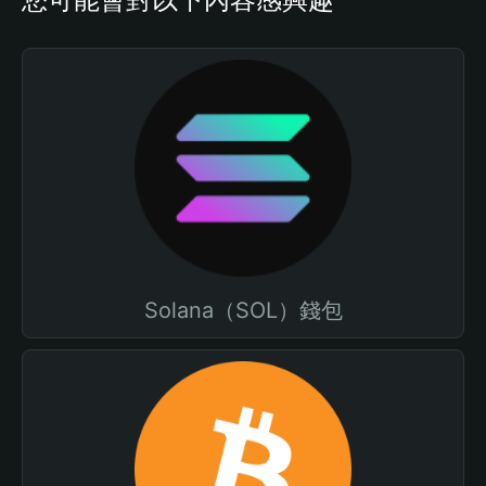
Solana（SOL）錢包