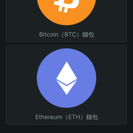
Bitcoin（BTC）錢包
Ethereum（ETH）錢包