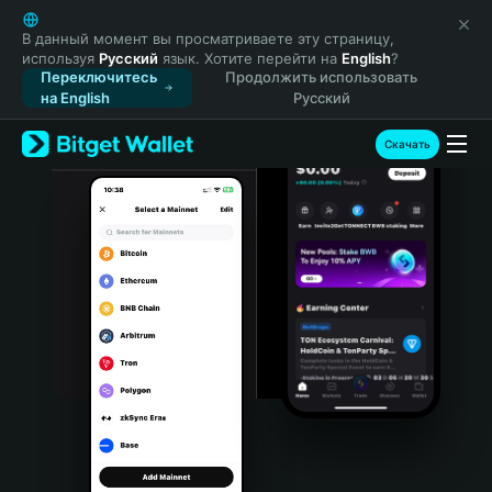
English
日本語
В данный момент вы просматриваете эту страницу,
используя
Русский
язык. Хотите перейти на
English
?
Tiếng Việt
Переключитесь
Продолжить использовать
Русский
на English
Русский
Español (Latinoamérica)
Türkçe
Скачать
Italiano
Français
Deutsch
简体中文
繁體中文
Português (Portugal)
Bahasa Indonesia
ภาษาไทย
हिन्दी
বাংলা
Español
Português (Brasil)
Español (Argentina)