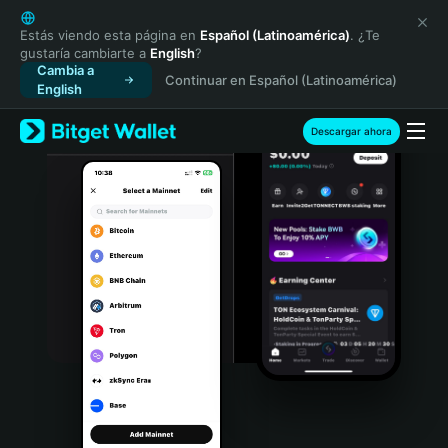
English
日本語
Estás viendo esta página en
Español (Latinoamérica)
. ¿Te
gustaría cambiarte a
English
?
Tiếng Việt
Cambia a
Continuar en Español (Latinoamérica)
Русский
English
Español (Latinoamérica)
Türkçe
Descargar ahora
Italiano
Français
Deutsch
简体中文
繁體中文
Português (Portugal)
Bahasa Indonesia
ภาษาไทย
हिन्दी
বাংলা
Español
Português (Brasil)
Español (Argentina)