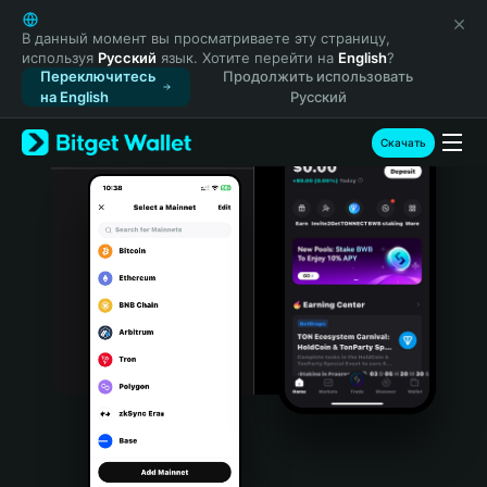
English
日本語
В данный момент вы просматриваете эту страницу,
используя
Русский
язык. Хотите перейти на
English
?
Tiếng Việt
Переключитесь
Продолжить использовать
Русский
на English
Русский
Español (Latinoamérica)
Türkçe
Скачать
Italiano
Français
Deutsch
简体中文
繁體中文
Português (Portugal)
Bahasa Indonesia
ภาษาไทย
हिन्दी
বাংলা
Español
Português (Brasil)
Español (Argentina)