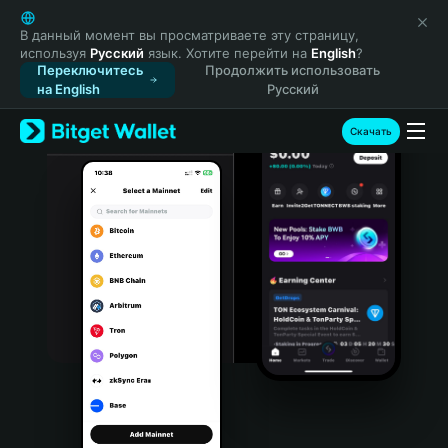
English
日本語
В данный момент вы просматриваете эту страницу,
используя
Русский
язык. Хотите перейти на
English
?
Tiếng Việt
Переключитесь
Продолжить использовать
Русский
на English
Русский
Español (Latinoamérica)
Türkçe
Скачать
Italiano
Français
Deutsch
简体中文
繁體中文
Português (Portugal)
Bahasa Indonesia
ภาษาไทย
हिन्दी
বাংলা
Español
Português (Brasil)
Español (Argentina)