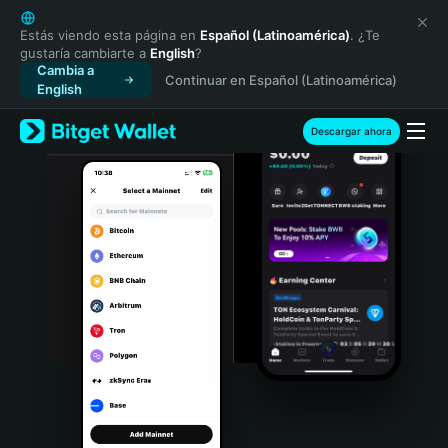
English
日本語
Estás viendo esta página en
Español (Latinoamérica)
. ¿Te
gustaría cambiarte a
English
?
Tiếng Việt
Cambia a
Continuar en Español (Latinoamérica)
Русский
English
Español (Latinoamérica)
Türkçe
Descargar ahora
Italiano
Français
Deutsch
简体中文
繁體中文
Português (Portugal)
Bahasa Indonesia
ภาษาไทย
हिन्दी
বাংলা
Español
Português (Brasil)
Español (Argentina)