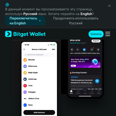
English
日本語
В данный момент вы просматриваете эту страницу,
используя
Русский
язык. Хотите перейти на
English
?
Tiếng Việt
Переключитесь
Продолжить использовать
Русский
на English
Русский
Español (Latinoamérica)
Türkçe
Скачать
Italiano
Français
Deutsch
简体中文
繁體中文
Português (Portugal)
Bahasa Indonesia
ภาษาไทย
हिन्दी
বাংলা
Español
Português (Brasil)
Español (Argentina)