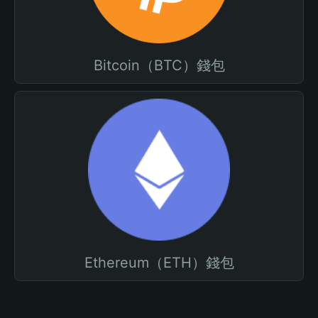
Bitcoin（BTC）錢包
Ethereum（ETH）錢包