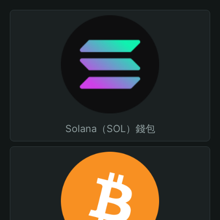
Solana（SOL）錢包