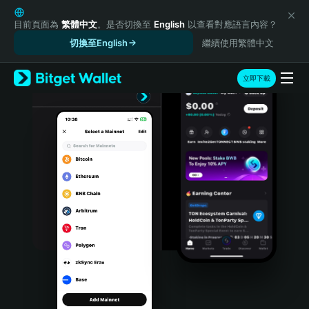
English
日本語
目前頁面為
繁體中文
。是否切換至
English
以查看對應語言內容？
Tiếng Việt
切換至English
繼續使用繁體中文
Русский
Español (Latinoamérica)
立即下載
Türkçe
Italiano
Français
Deutsch
简体中文
繁體中文
Português (Portugal)
Bahasa Indonesia
ภาษาไทย
हिन्दी
বাংলা
Español
Português (Brasil)
Español (Argentina)