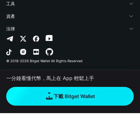
加密資訊
Payfi Crypto
連接錢包
風險保障基金
工具
幫助中心
Crypto Swap API
Bitget Wallet Pay
安全防護技術
快捷買幣
資產
‌聯繫我們
Altcoin Season Index
合作上架
授權檢測
Arbitrum
法律
品牌資源
Prediction Markets
合約檢測
Avalanche
隱私協議
工作機會
DApp
批次轉帳
Bitcoin
用戶使用協議
© 2018-2026 Bitget Wallet All Rights Reserved
官方渠道驗證
Trade
BNB Chain
Risk Disclosure
一分鐘看懂代幣，馬上在 App 輕鬆上手
RWA
Polygon
如何購買加密貨幣
下載 Bitget Wallet