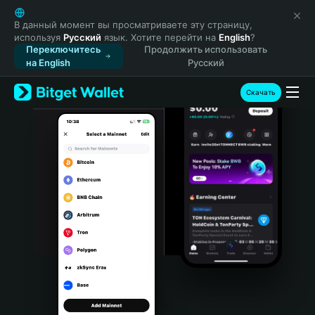
English
日本語
В данный момент вы просматриваете эту страницу,
используя
Русский
язык. Хотите перейти на
English
?
Tiếng Việt
Переключитесь
Продолжить использовать
Русский
на English
Русский
Español (Latinoamérica)
Türkçe
Скачать
Italiano
Français
Deutsch
简体中文
繁體中文
Português (Portugal)
Bahasa Indonesia
ภาษาไทย
हिन्दी
বাংলা
Español
Português (Brasil)
Español (Argentina)