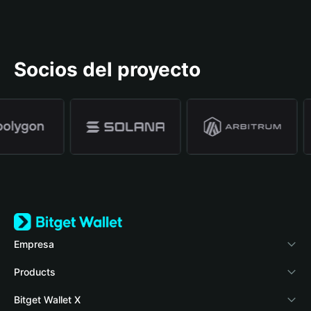
Socios del proyecto
Empresa
Acerca de Bitget Wallet
Products
Blog
Crypto Card
Bitget Wallet X