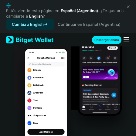
English
日本語
Estás viendo esta página en
Español (Argentina)
. ¿Te gustaría
cambiarte a
English
?
Tiếng Việt
Cambia a English
Continuar en Español (Argentina)
Русский
Español (Latinoamérica)
Türkçe
Descargar ahora
Italiano
Français
Deutsch
简体中文
繁體中文
Português (Portugal)
Bahasa Indonesia
ภาษาไทย
हिन्दी
বাংলা
Español
Português (Brasil)
Español (Argentina)