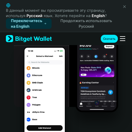
English
日本語
В данный момент вы просматриваете эту страницу,
используя
Русский
язык. Хотите перейти на
English
?
Tiếng Việt
Переключитесь
Продолжить использовать
Русский
на English
Русский
Español (Latinoamérica)
Türkçe
Скачать
Italiano
Français
Deutsch
简体中文
繁體中文
Português (Portugal)
Bahasa Indonesia
ภาษาไทย
हिन्दी
বাংলা
Español
Português (Brasil)
Español (Argentina)