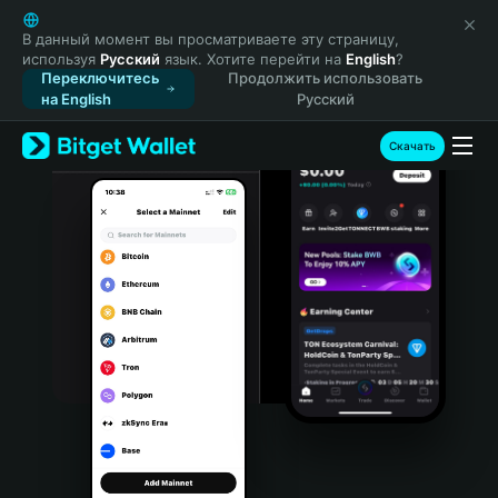
English
日本語
В данный момент вы просматриваете эту страницу,
используя
Русский
язык. Хотите перейти на
English
?
Tiếng Việt
Переключитесь
Продолжить использовать
Русский
на English
Русский
Español (Latinoamérica)
Türkçe
Скачать
Italiano
Français
Deutsch
简体中文
繁體中文
Português (Portugal)
Bahasa Indonesia
ภาษาไทย
हिन्दी
বাংলা
Español
Português (Brasil)
Español (Argentina)