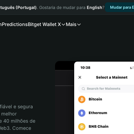
tuguês (Portugal)
. Gostaria de mudar para
English
?
Mudar para E
n
Predictions
Bitget Wallet X
Mais
iável e segura 
 melhor 
e 40 milhões de 
 Web3. Comece 