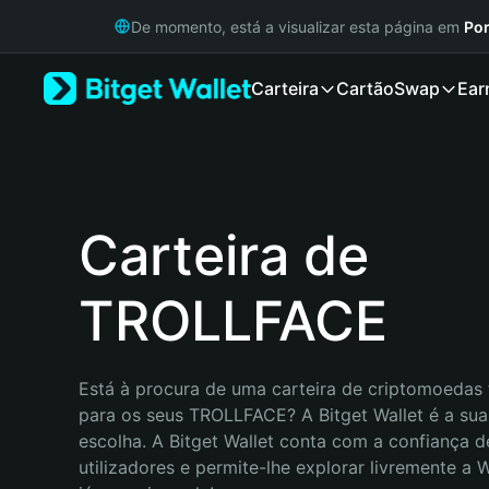
English
De momento, está a visualizar esta página em
Por
日本語
Tiếng Việt
Carteira
Cartão
Swap
Ear
Русский
Español (Latinoamérica)
Türkçe
Italiano
Français
Deutsch
Carteira de
简体中文
繁體中文
TROLLFACE
Português (Portugal)
Bahasa Indonesia
ภาษาไทย
हिन्दी
Está à procura de uma carteira de criptomoedas f
বাংলা
para os seus TROLLFACE? A Bitget Wallet é a sua
Español
escolha. A Bitget Wallet conta com a confiança d
Português (Brasil)
utilizadores e permite-lhe explorar livremente a
Español (Argentina)