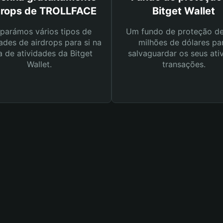
drops de TROLLFACE
Bitget Wallet
parámos vários tipos de
Um fundo de proteção d
ades de airdrops para si na
milhões de dólares pa
a de atividades da Bitget
salvaguardar os seus ati
Wallet.
transações.
E