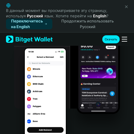
English
日本語
В данный момент вы просматриваете эту страницу,
используя
Русский
язык. Хотите перейти на
English
?
Tiếng Việt
Переключитесь
Продолжить использовать
Русский
на English
Русский
Español (Latinoamérica)
Türkçe
Скачать
Italiano
Français
Deutsch
简体中文
繁體中文
Português (Portugal)
Bahasa Indonesia
ภาษาไทย
हिन्दी
বাংলা
Español
Português (Brasil)
Español (Argentina)