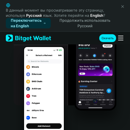
English
日本語
В данный момент вы просматриваете эту страницу,
используя
Русский
язык. Хотите перейти на
English
?
Tiếng Việt
Переключитесь
Продолжить использовать
Русский
на English
Русский
Español (Latinoamérica)
Türkçe
Скачать
Italiano
Français
Deutsch
简体中文
繁體中文
Português (Portugal)
Bahasa Indonesia
ภาษาไทย
हिन्दी
বাংলা
Español
Português (Brasil)
Español (Argentina)