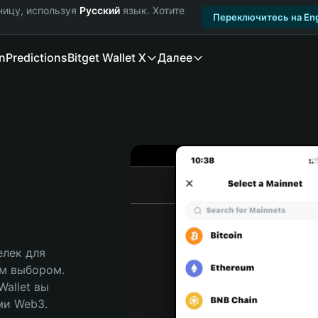
ницу, используя
Русский
язык. Хотите
Переключитесь на Eng
n
Predictions
Bitget Wallet X
Далее
лек для 
м выбором. 
allet вы 
и Web3. 