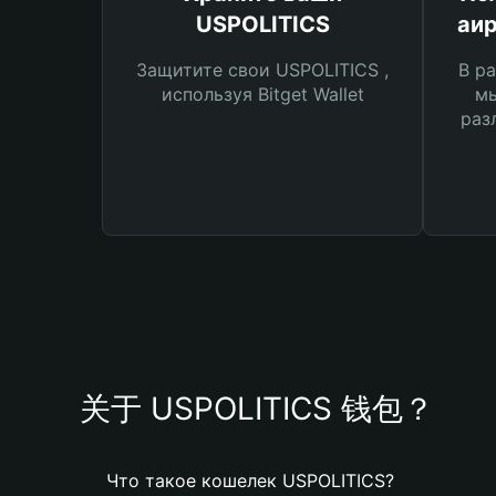
USPOLITICS
аи
Защитите свои USPOLITICS ,
В ра
используя Bitget Wallet
мы
раз
关于 USPOLITICS 钱包？
Что такое кошелек USPOLITICS?