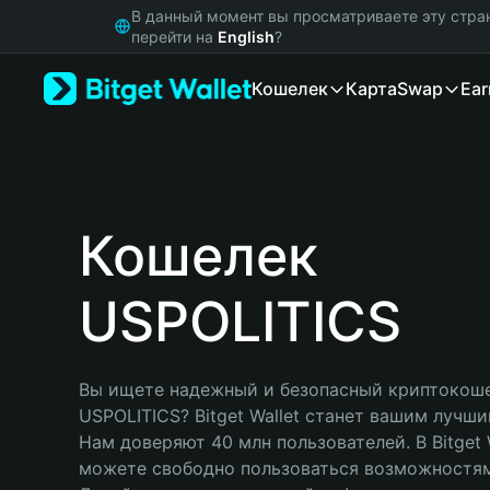
English
В данный момент вы просматриваете эту стра
日本語
перейти на
English
?
Tiếng Việt
Кошелек
Карта
Swap
Ear
Русский
Español (Latinoamérica)
Türkçe
Italiano
Français
Deutsch
Кошелек
简体中文
繁體中文
USPOLITICS
Português (Portugal)
Bahasa Indonesia
ภาษาไทย
हिन्दी
Вы ищете надежный и безопасный криптокоше
বাংলা
USPOLITICS? Bitget Wallet станет вашим лучши
Español
Нам доверяют 40 млн пользователей. В Bitget W
Português (Brasil)
можете свободно пользоваться возможностям
Español (Argentina)