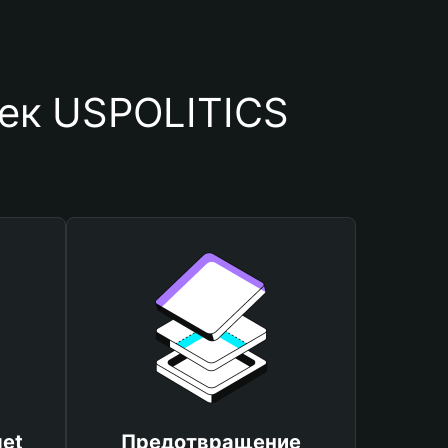
ек USPOLITICS
et
Предотвращение