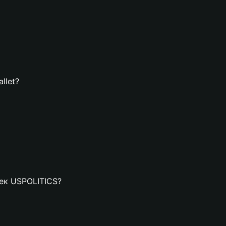
llet?
лек USPOLITICS?