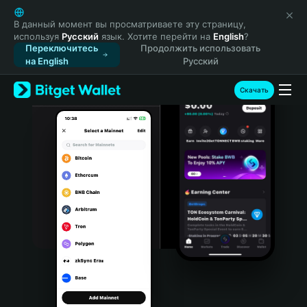
English
日本語
В данный момент вы просматриваете эту страницу,
используя
Русский
язык. Хотите перейти на
English
?
Tiếng Việt
Переключитесь
Продолжить использовать
Русский
на English
Русский
Español (Latinoamérica)
Türkçe
Скачать
Italiano
Français
Deutsch
简体中文
繁體中文
Português (Portugal)
Bahasa Indonesia
ภาษาไทย
हिन्दी
বাংলা
Español
Português (Brasil)
Español (Argentina)