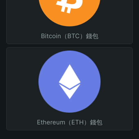
Bitcoin（BTC）錢包
Ethereum（ETH）錢包