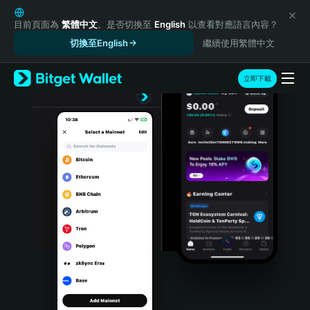
English
日本語
目前頁面為
繁體中文
。是否切換至
English
以查看對應語言內容？
Tiếng Việt
切換至English
繼續使用繁體中文
Русский
Español (Latinoamérica)
立即下載
Türkçe
Italiano
Français
Deutsch
简体中文
繁體中文
Português (Portugal)
Bahasa Indonesia
ภาษาไทย
हिन्दी
বাংলা
Español
Português (Brasil)
Español (Argentina)