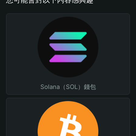
Solana（SOL）錢包