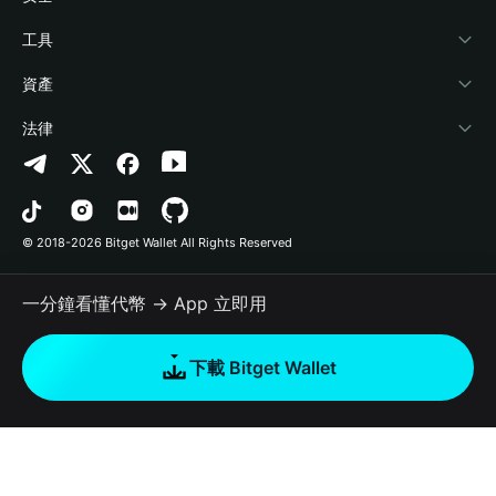
加密資訊
Payfi Crypto
連接錢包
風險保障基金
工具
幫助中心
Crypto Swap API
Bitget Wallet Pay
安全防護技術
快捷買幣
資產
‌聯繫我們
Altcoin Season Index
合作上架
授權檢測
Arbitrum
法律
品牌資源
Prediction Markets
合約檢測
Avalanche
隱私協議
工作機會
DApp
批次轉帳
Bitcoin
用戶使用協議
© 2018-2026 Bitget Wallet All Rights Reserved
官方渠道驗證
Trade
BNB Chain
Risk Disclosure
一分鐘看懂代幣 → App 立即用
RWA
Polygon
如何購買加密貨幣
下載 Bitget Wallet