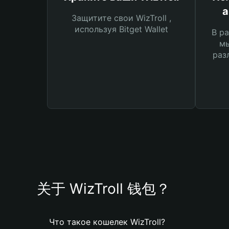
а
Защитите свои WizTroll ,
используя Bitget Wallet
В ра
мы
раз
关于 WizTroll 钱包？
Что такое кошелек WizTroll?