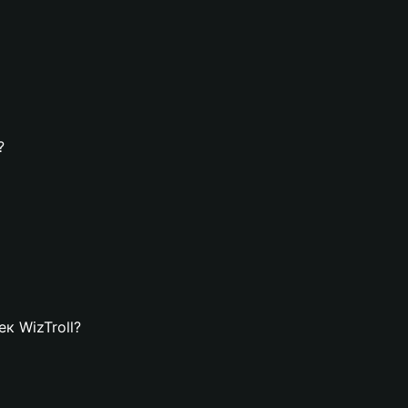
?
ек WizTroll?