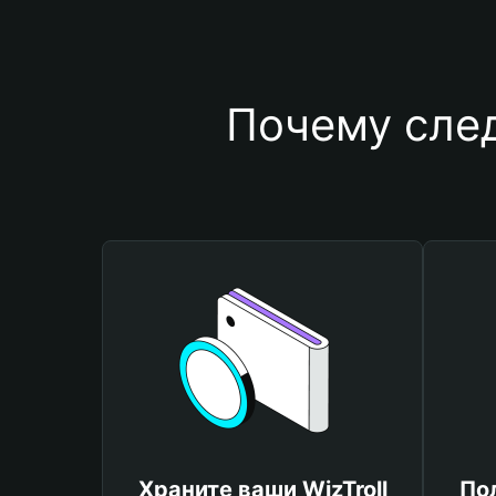
Почему след
Храните ваши WizTroll
По