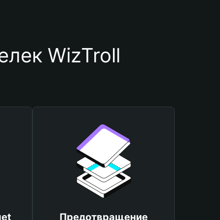
лек WizTroll
et
Предотвращение