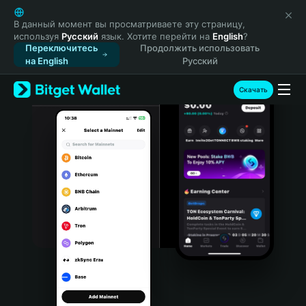
English
日本語
В данный момент вы просматриваете эту страницу,
используя
Русский
язык. Хотите перейти на
English
?
Tiếng Việt
Переключитесь
Продолжить использовать
Русский
на English
Русский
Español (Latinoamérica)
Türkçe
Скачать
Italiano
Français
Deutsch
简体中文
繁體中文
Português (Portugal)
Bahasa Indonesia
ภาษาไทย
हिन्दी
বাংলা
Español
Português (Brasil)
Español (Argentina)