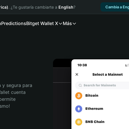
ica)
. ¿Te gustaría cambiarte a
English
?
Cambia a Eng
n
Predictions
Bitget Wallet X
Más
 y segura para 
allet cuenta 
permite 
ismo!