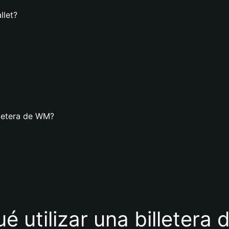
llet?
lletera de WM?
ué utilizar una billetera