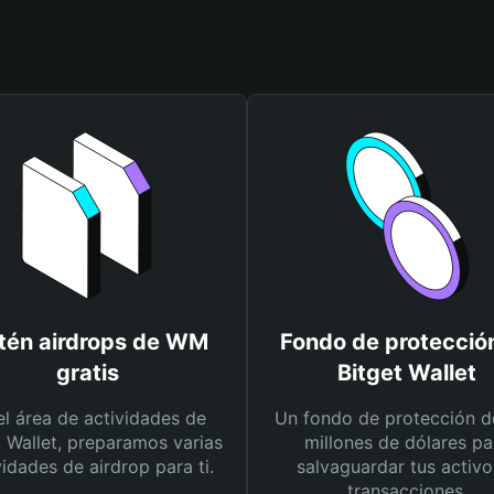
tén airdrops de WM
Fondo de protecció
gratis
Bitget Wallet
el área de actividades de
Un fondo de protección d
t Wallet, preparamos varias
millones de dólares pa
vidades de airdrop para ti.
salvaguardar tus activo
transacciones.