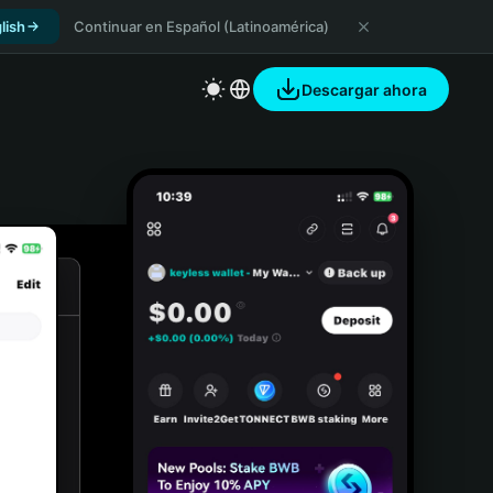
lish
Continuar en Español (Latinoamérica)
Descargar ahora