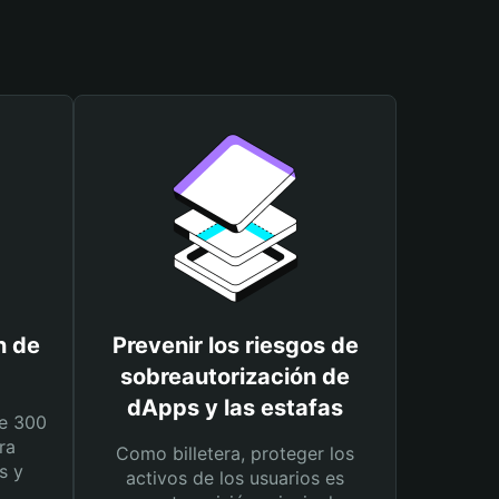
n de
Prevenir los riesgos de
sobreautorización de
dApps y las estafas
e 300
ra
Como billetera, proteger los
s y
activos de los usuarios es