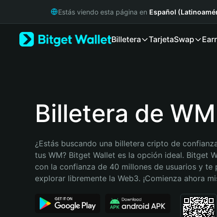
English
Estás viendo esta página en
Español (Latinoamér
日本語
Tiếng Việt
Billetera
Tarjeta
Swap
Ear
Русский
Español (Latinoamérica)
Türkçe
Italiano
Français
Deutsch
Billetera de WM
简体中文
繁體中文
Português (Portugal)
¿Estás buscando una billetera cripto de confianza
Bahasa Indonesia
tus WM? Bitget Wallet es la opción ideal. Bitget W
ภาษาไทย
con la confianza de 40 millones de usuarios y te 
हिन्दी
explorar libremente la Web3. ¡Comienza ahora m
বাংলা
Español
Português (Brasil)
Español (Argentina)