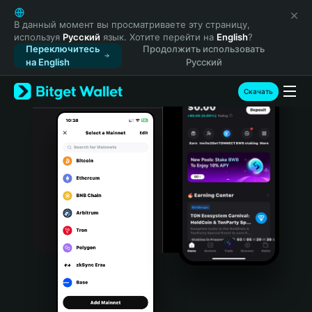
English
日本語
В данный момент вы просматриваете эту страницу,
используя
Русский
язык. Хотите перейти на
English
?
Tiếng Việt
Переключитесь
Продолжить использовать
Русский
на English
Русский
Español (Latinoamérica)
Türkçe
Скачать
Italiano
Français
Deutsch
简体中文
繁體中文
Português (Portugal)
Bahasa Indonesia
ภาษาไทย
हिन्दी
বাংলা
Español
Português (Brasil)
Español (Argentina)