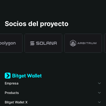
Socios del proyecto
Empresa
Acerca de Bitget Wallet
Products
Blog
Crypto Card
Bitget Wallet X