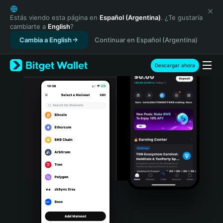
English
日本語
Estás viendo esta página en
Español (Argentina)
. ¿Te gustaría
cambiarte a
English
?
Tiếng Việt
Cambia a English
Continuar en Español (Argentina)
Русский
Español (Latinoamérica)
Türkçe
Descargar ahora
Italiano
Français
Deutsch
简体中文
繁體中文
Português (Portugal)
Bahasa Indonesia
ภาษาไทย
हिन्दी
বাংলা
Español
Português (Brasil)
Español (Argentina)