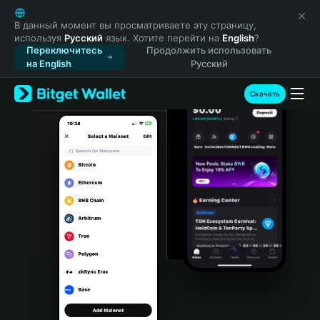
English
日本語
В данный момент вы просматриваете эту страницу,
используя
Русский
язык. Хотите перейти на
English
?
Tiếng Việt
Переключитесь
Продолжить использовать
Русский
на English
Русский
Español (Latinoamérica)
Türkçe
Скачать
Italiano
Français
Deutsch
简体中文
繁體中文
Português (Portugal)
Bahasa Indonesia
ภาษาไทย
हिन्दी
বাংলা
Español
Português (Brasil)
Español (Argentina)