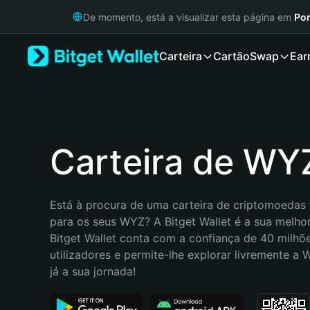
English
De momento, está a visualizar esta página em
Por
日本語
Tiếng Việt
Carteira
Cartão
Swap
Ear
Русский
Español (Latinoamérica)
Türkçe
Italiano
Français
Deutsch
Carteira de WY
简体中文
繁體中文
Português (Portugal)
Está à procura de uma carteira de criptomoedas f
Bahasa Indonesia
para os seus WYZ? A Bitget Wallet é a sua melhor
ภาษาไทย
Bitget Wallet conta com a confiança de 40 milhõe
हिन्दी
utilizadores e permite-lhe explorar livremente a
বাংলা
já a sua jornada!
Español
Português (Brasil)
Español (Argentina)