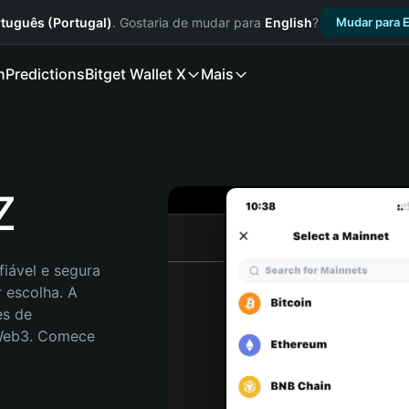
tuguês (Portugal)
. Gostaria de mudar para
English
?
Mudar para E
n
Predictions
Bitget Wallet X
Mais
Z
iável e segura 
 escolha. A 
s de 
 Web3. Comece 