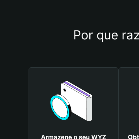
Por que raz
Armazene o seu WYZ
Obt