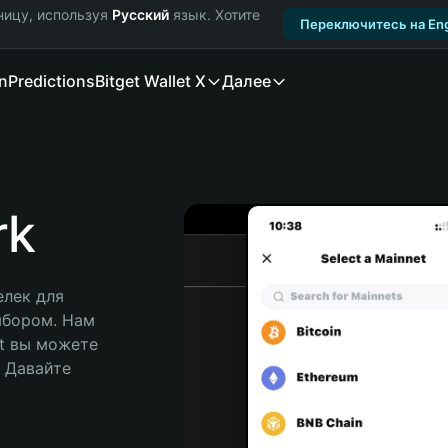
ницу, используя
Русский
язык. Хотите
Переключитесь на Eng
n
Predictions
Bitget Wallet X
Далее
rk
лек для 
ыбором. Нам 
t вы можете 
Давайте 