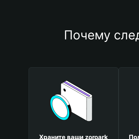
Почему след
Храните ваши zoroark
По