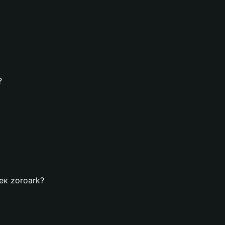
?
ек zoroark?