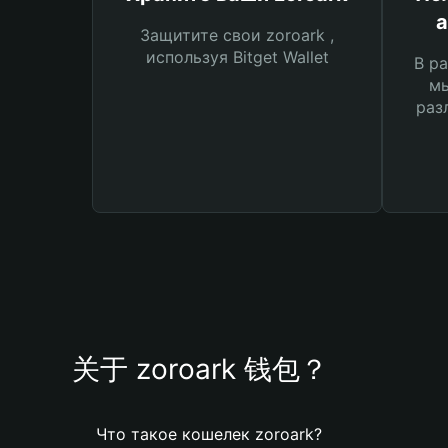
а
Защитите свои zoroark ,
используя Bitget Wallet
В ра
мы
раз
关于 zoroark 钱包？
Что такое кошелек zoroark?