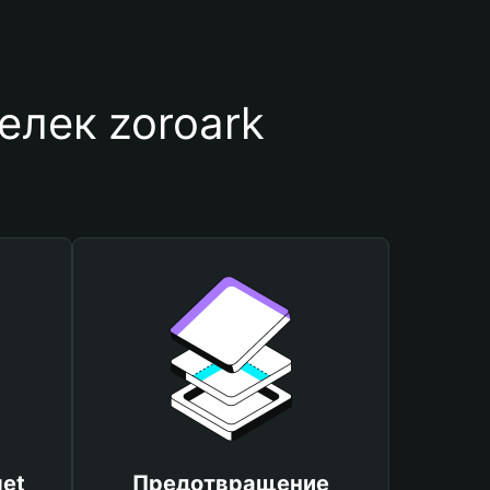
елек zoroark
et
Предотвращение