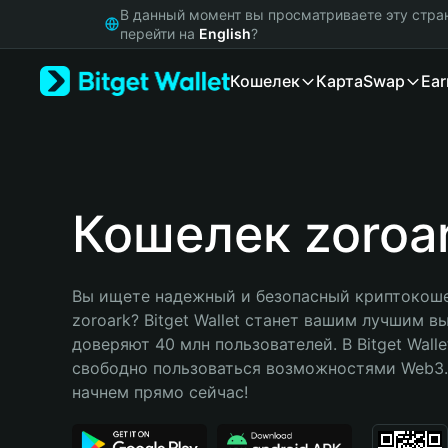
English
В данный момент вы просматриваете эту стра
日本語
перейти на
English
?
Tiếng Việt
Кошелек
Карта
Swap
Ear
Русский
Español (Latinoamérica)
Türkçe
Italiano
Français
Deutsch
Кошелек zoroa
简体中文
繁體中文
Português (Portugal)
Вы ищете надежный и безопасный криптокоше
Bahasa Indonesia
zoroark? Bitget Wallet станет вашим лучшим в
ภาษาไทย
доверяют 40 млн пользователей. В Bitget Walle
हिन्दी
свободно пользоваться возможностями Web3. 
বাংলা
начнем прямо сейчас!
Español
Português (Brasil)
Español (Argentina)