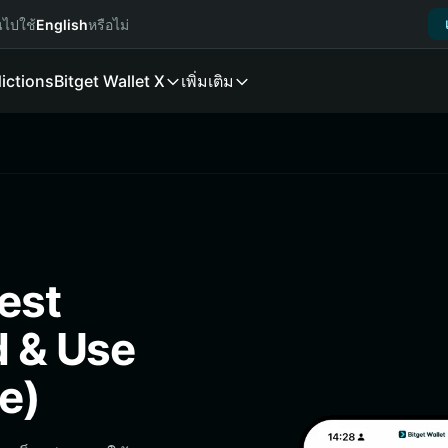
นไปใช้
English
หรือไม่
ictions
Bitget Wallet X
เพิ่มเติม
est
d & Use
e)