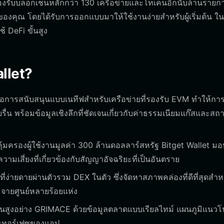
องรับบล็อกเชนหลักกว่า 130 เครือข่ายและโทเค็นอีกนับล้านรายก
ของคุณ โดยได้รับการออกแบบมาให้ใช้งานง่ายสำหรับผู้เริ่มต้น 
้ DeFi ขั้นสูง
llet?
อการสนับสนุนแบบเนทีฟสำหรับเครือข่ายที่รองรับ EVM ทำให้กา
่น พร้อมข้อมูลเชิงลึกที่ชัดเจนเกี่ยวกับค่าธรรมเนียมแก๊สและสถ
ุ้มครองผู้ใช้งานมูลค่า 300 ล้านดอลลาร์สหรัฐ Bitget Wallet มอบ
ามเสี่ยงที่เกี่ยวข้องกับสัญญาอัจฉริยะที่เป็นอันตราย
ง่ายดายผ่านตัวรวม DEX ในตัว ซึ่งจัดหาสภาพคล่องที่ดีที่สุดสำห
ายศูนย์หลายร้อยแห่ง
ผวนสูงอย่าง GRIMACE ด้วยข้อมูลตลาดแบบเรียลไทม์ แผนภูมิแนวโ
นเทอร์เฟซของแอป