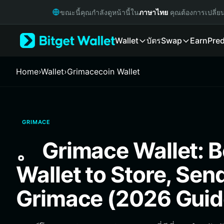
English
ขณะนี้คุณกำลังดูหน้านี้ใน
ภาษาไทย
คุณต้องการเปลี่ย
日本語
Tiếng Việt
Wallet
บัตร
Swap
Earn
Pred
Русский
Español (Latinoamérica)
Türkçe
Home
›
Wallet
›
Grimacecoin Wallet
Italiano
Français
Deutsch
简体中文
GRIMACE
繁體中文
Português (Portugal)
。 Grimace Wallet: B
Bahasa Indonesia
ภาษาไทย
Wallet to Store, Sen
हिन्दी
বাংলা
Grimace (2026 Guid
Español
Português (Brasil)
Español (Argentina)