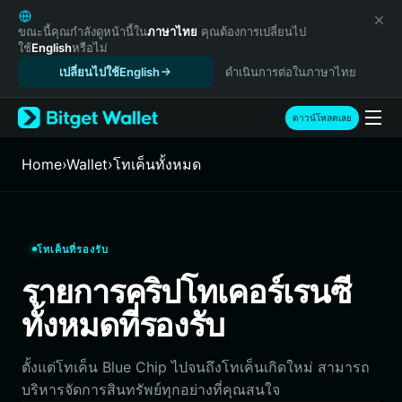
English
日本語
ขณะนี้คุณกำลังดูหน้านี้ใน
ภาษาไทย
คุณต้องการเปลี่ยนไป
ใช้
English
หรือไม่
Tiếng Việt
เปลี่ยนไปใช้English
ดำเนินการต่อในภาษาไทย
Русский
Español (Latinoamérica)
Türkçe
ดาวน์โหลดเลย
Italiano
Français
Home
›
Wallet
›
โทเค็นทั้งหมด
Deutsch
简体中文
繁體中文
Português (Portugal)
โทเค็นที่รองรับ
Bahasa Indonesia
รายการคริปโทเคอร์เรนซี
ภาษาไทย
हिन्दी
ทั้งหมดที่รองรับ
বাংলা
Español
ตั้งแต่โทเค็น Blue Chip ไปจนถึงโทเค็นเกิดใหม่ สามารถ
Português (Brasil)
บริหารจัดการสินทรัพย์ทุกอย่างที่คุณสนใจ
Español (Argentina)