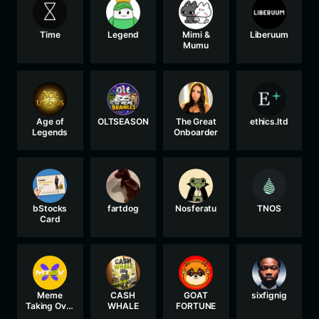
Time
Legend
Mimi &
Liberuum
Mumu
Age of
OLTSEASON
The Great
ethics.ltd
Legends
Onboarder
bStocks
fartdog
Nosferatu
TNOS
Card
Meme
CASH
GOAT
sixfignig
Taking Over
WHALE
FORTUNE
Ventures