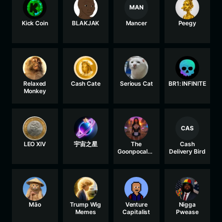
MAN
Kick Coin
BLAKJAK
Mancer
Peegy
Relaxed
Cash Cate
Serious Cat
BR1: INFINITE
Monkey
CAS
LEO XIV
宇宙之星
The
Cash
Goonpocalyp
Delivery Bird
se
Māo
Trump Wig
Venture
Nigga
Memes
Capitalist
Pwease