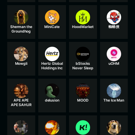
Sherman the
MiniCate
HoodMarket
蜘蛛侠
Groundhog
Mowgli
Hertz Global
bStocks
uOHM
Holdings Inc
Never Sleep
APE APE
delusion
MOOD
The Ice Man
APE SAHUR