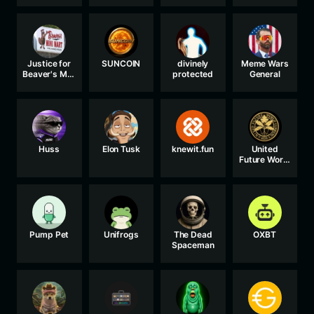
Justice for
SUNCOIN
divinely
Meme Wars
Beaver's Mini
protected
General
Mart
Huss
Elon Tusk
knewit.fun
United
Future World
Currency
Pump Pet
Unifrogs
The Dead
OXBT
Spaceman