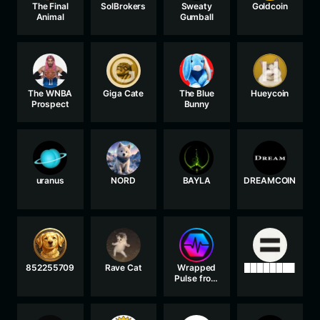
The Final
SolBrokers
Sweaty
Goldcoin
Animal
Gumball
The WNBA
Giga Cate
The Blue
Hueycoin
Prospect
Bunny
uranus
NORD
BAYLA
DREAMCOIN
852255709
Rave Cat
Wrapped
████████
Pulse from
PulseChain