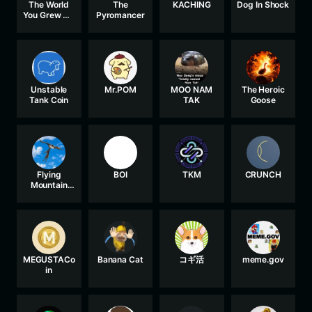
The World
The
KACHING
Dog In Shock
You Grew Up
Pyromancer
In
Unstable
Mr.POM
MOO NAM
The Heroic
Tank Coin
TAK
Goose
Flying
BOI
TKM
CRUNCH
Mountain
Goat
MEGUSTACo
Banana Cat
コギ活
meme.gov
in