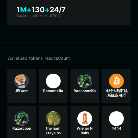
1
M+
130
+
24/7
โทเค็น
เครือข่าย
ที่ใช้ได้
WalletSeo_tokens_resultsCount
Jiffpom
Racoonzilla
Raccoonzilla
比特大陆矿机
系统应用币
Razorcoon
the horn
Wiener N
4444
stays on
Balls
Association