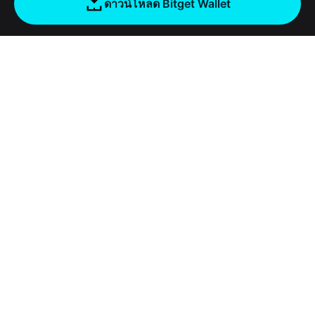
ดาวน์โหลด Bitget Wallet
บริษัท
เกี่ยวกับ Bitget Wallet
Products
Blog
Crypto Card
Bitget Wallet X
Academy
Stablecoin Earn
นักพัฒนา
ความปลอดภัย
ข่าวสารด้านคริปโต
Payfi Crypto
เชื่อมต่อ Wallet
Protection Fund
เครื่องมือ