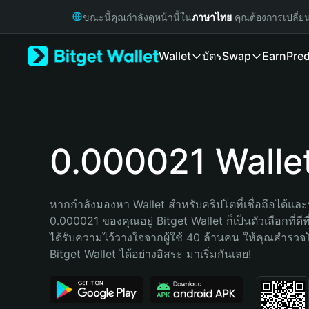
English
ขณะนี้คุณกำลังดูหน้านี้ใน
ภาษาไทย
คุณต้องการเปลี่ย
日本語
Tiếng Việt
Wallet
บัตร
Swap
Earn
Pred
Русский
Español (Latinoamérica)
Türkçe
Italiano
Français
Deutsch
0.000021 Walle
简体中文
繁體中文
Português (Portugal)
หากกำลังมองหา Wallet สำหรับคริปโตที่เชื่อถือได้และป
Bahasa Indonesia
0.000021 ของคุณอยู่ Bitget Wallet ก็เป็นตัวเลือกที่ดีท
ภาษาไทย
ได้รับความไว้วางใจจากผู้ใช้ 40 ล้านคน ให้คุณสำรว
हिन्दी
Bitget Wallet ได้อย่างอิสระ มาเริ่มกันเลย!
বাংলা
Español
Português (Brasil)
Español (Argentina)