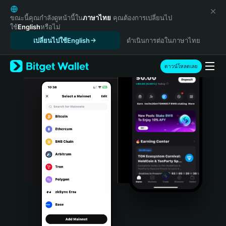
English
日本語
ขณะนี้คุณกำลังดูหน้านี้ใน
ภาษาไทย
คุณต้องการเปลี่ยนไป
ใช้
English
หรือไม่
Tiếng Việt
เปลี่ยนไปใช้English
ดำเนินการต่อในภาษาไทย
Русский
Español (Latinoamérica)
Türkçe
ดาวน์โหลดเลย
Italiano
Français
Deutsch
简体中文
繁體中文
Português (Portugal)
Bahasa Indonesia
ภาษาไทย
हिन्दी
বাংলা
Español
Português (Brasil)
Español (Argentina)