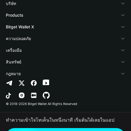
บริษัท
เกี่ยวกับ Bitget Wallet
Products
Blog
Crypto Card
Bitget Wallet X
Academy
Stablecoin Earn
นักพัฒนา
ความปลอดภัย
ข่าวสารด้านคริปโต
Payfi Crypto
เชื่อมต่อ Wallet
Protection Fund
เครื่องมือ
ศูนย์ช่วยเหลือ
Crypto Swap API
Bitget Wallet Pay
เทคโนโลยีความปลอดภัย
ซื้อคริปโต
สินทรัพย์
ติดต่อเรา
Altcoin Season Index
ลิสต์โปรเจกต์
การตรวจจับการอนุญาต
Arbitrum
กฎหมาย
ทรัพยากรข้อมูลของแบรนด์
Prediction Markets
การตรวจจับสัญญา
Avalanche
นโยบายความเป็นส่วนตัว
อาชีพ
DApp
การโอนเป็นชุด
Bitcoin
ข้อตกลงในการใช้บริการ
© 2018-2026 Bitget Wallet All Rights Reserved
การยืนยันช่องทางอย่างเป็นทางการ
Trade
BNB Chain
Risk Disclosure
ทำความเข้าใจโทเค็นในหนึ่งนาที เริ่มต้นได้เลยในแอป
RWA
Polygon