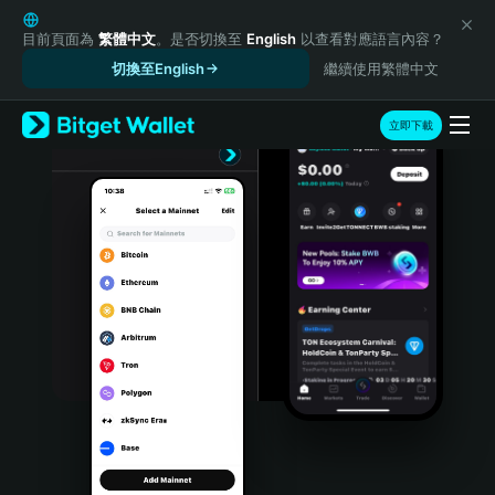
English
日本語
目前頁面為
繁體中文
。是否切換至
English
以查看對應語言內容？
Tiếng Việt
切換至English
繼續使用繁體中文
Русский
Español (Latinoamérica)
立即下載
Türkçe
Italiano
Français
Deutsch
简体中文
繁體中文
Português (Portugal)
Bahasa Indonesia
ภาษาไทย
हिन्दी
বাংলা
Español
Português (Brasil)
Español (Argentina)