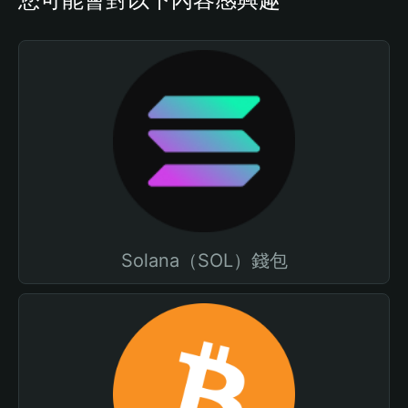
Solana（SOL）錢包