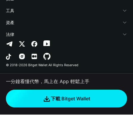
加密資訊
Payfi Crypto
連接錢包
風險保障基金
工具
幫助中心
Crypto Swap API
Bitget Wallet Pay
安全防護技術
快捷買幣
資產
‌聯繫我們
Altcoin Season Index
合作上架
授權檢測
Arbitrum
法律
品牌資源
Prediction Markets
合約檢測
Avalanche
隱私協議
工作機會
DApp
批次轉帳
Bitcoin
用戶使用協議
© 2018-2026 Bitget Wallet All Rights Reserved
官方渠道驗證
Trade
BNB Chain
Risk Disclosure
一分鐘看懂代幣，馬上在 App 輕鬆上手
RWA
Polygon
如何購買加密貨幣
下載 Bitget Wallet