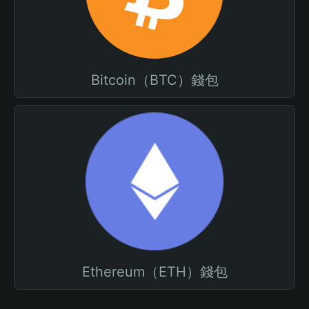
Bitcoin（BTC）錢包
Ethereum（ETH）錢包