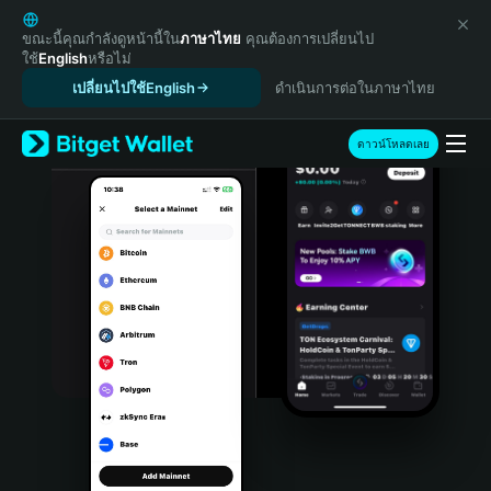
English
日本語
ขณะนี้คุณกำลังดูหน้านี้ใน
ภาษาไทย
คุณต้องการเปลี่ยนไป
ใช้
English
หรือไม่
Tiếng Việt
เปลี่ยนไปใช้English
ดำเนินการต่อในภาษาไทย
Русский
Español (Latinoamérica)
Türkçe
ดาวน์โหลดเลย
Italiano
Français
Deutsch
简体中文
繁體中文
Português (Portugal)
Bahasa Indonesia
ภาษาไทย
हिन्दी
বাংলা
Español
Português (Brasil)
Español (Argentina)