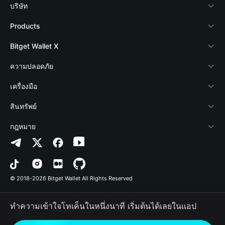
บริษัท
เกี่ยวกับ Bitget Wallet
Products
Blog
Crypto Card
Bitget Wallet X
Academy
Stablecoin Earn
นักพัฒนา
ความปลอดภัย
ข่าวสารด้านคริปโต
Payfi Crypto
เชื่อมต่อ Wallet
Protection Fund
เครื่องมือ
ศูนย์ช่วยเหลือ
Crypto Swap API
Bitget Wallet Pay
เทคโนโลยีความปลอดภัย
ซื้อคริปโต
สินทรัพย์
ติดต่อเรา
Altcoin Season Index
ลิสต์โปรเจกต์
การตรวจจับการอนุญาต
Arbitrum
กฎหมาย
ทรัพยากรข้อมูลของแบรนด์
Prediction Markets
การตรวจจับสัญญา
Avalanche
นโยบายความเป็นส่วนตัว
อาชีพ
DApp
การโอนเป็นชุด
Bitcoin
ข้อตกลงในการใช้บริการ
© 2018-2026 Bitget Wallet All Rights Reserved
การยืนยันช่องทางอย่างเป็นทางการ
Trade
BNB Chain
Risk Disclosure
ทำความเข้าใจโทเค็นในหนึ่งนาที เริ่มต้นได้เลยในแอป
RWA
Polygon