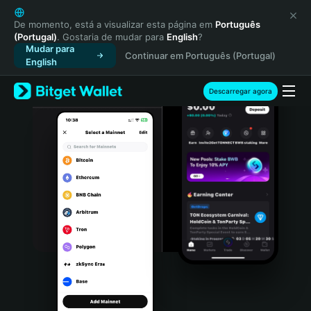
English
日本語
De momento, está a visualizar esta página em
Português
(Portugal)
. Gostaria de mudar para
English
?
Tiếng Việt
Mudar para
Continuar em Português (Portugal)
Русский
English
Español (Latinoamérica)
Türkçe
Descarregar agora
Italiano
Français
Deutsch
简体中文
繁體中文
Português (Portugal)
Bahasa Indonesia
ภาษาไทย
हिन्दी
বাংলা
Español
Português (Brasil)
Español (Argentina)