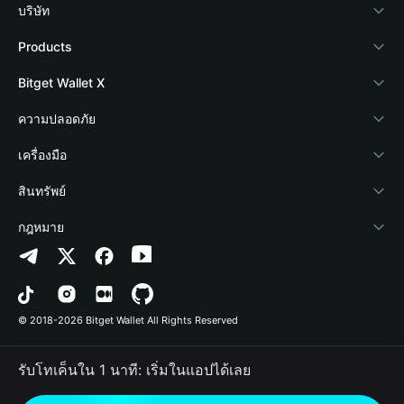
บริษัท
เกี่ยวกับ Bitget Wallet
Products
Blog
Crypto Card
Bitget Wallet X
Academy
Stablecoin Earn
นักพัฒนา
ความปลอดภัย
ข่าวสารด้านคริปโต
Payfi Crypto
เชื่อมต่อ Wallet
Protection Fund
เครื่องมือ
ศูนย์ช่วยเหลือ
Crypto Swap API
Bitget Wallet Pay
เทคโนโลยีความปลอดภัย
ซื้อคริปโต
สินทรัพย์
ติดต่อเรา
Altcoin Season Index
ลิสต์โปรเจกต์
การตรวจจับการอนุญาต
Arbitrum
กฎหมาย
ทรัพยากรข้อมูลของแบรนด์
Prediction Markets
การตรวจจับสัญญา
Avalanche
นโยบายความเป็นส่วนตัว
อาชีพ
DApp
การโอนเป็นชุด
Bitcoin
ข้อตกลงในการใช้บริการ
© 2018-2026 Bitget Wallet All Rights Reserved
การยืนยันช่องทางอย่างเป็นทางการ
Trade
BNB Chain
Risk Disclosure
รับโทเค็นใน 1 นาที: เริ่มในแอปได้เลย
RWA
Polygon