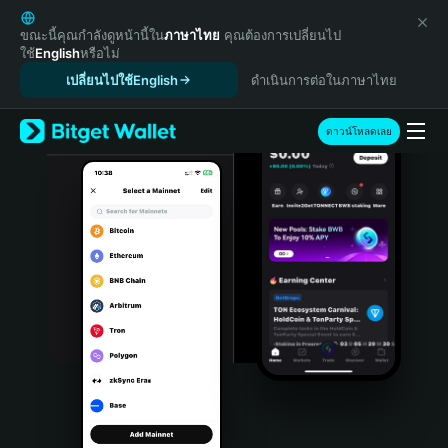
English
日本語
ขณะนี้คุณกำลังดูหน้านี้ใน
ภาษาไทย
คุณต้องการเปลี่ยนไป
ใช้
English
หรือไม่
Tiếng Việt
เปลี่ยนไปใช้English
ดำเนินการต่อในภาษาไทย
Русский
Español (Latinoamérica)
Türkçe
ดาวน์โหลดเลย
Italiano
Français
Deutsch
简体中文
繁體中文
Português (Portugal)
Bahasa Indonesia
ภาษาไทย
हिन्दी
বাংলা
Español
Português (Brasil)
Español (Argentina)