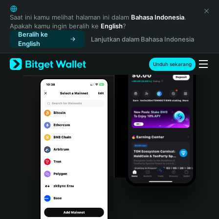
English
日本語
Saat ini kamu melihat halaman ini dalam
Bahasa Indonesia
.
Apakah kamu ingin beralih ke
English
?
Tiếng Việt
Beralih ke
Lanjutkan dalam Bahasa Indonesia
Русский
English
Español (Latinoamérica)
Türkçe
Unduh sekarang
Italiano
Français
Deutsch
简体中文
繁體中文
Português (Portugal)
Bahasa Indonesia
ภาษาไทย
हिन्दी
বাংলা
Español
Português (Brasil)
Español (Argentina)