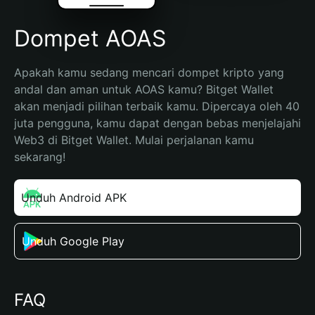
Dompet AOAS
Apakah kamu sedang mencari dompet kripto yang 
andal dan aman untuk AOAS kamu? Bitget Wallet 
akan menjadi pilihan terbaik kamu. Dipercaya oleh 40 
juta pengguna, kamu dapat dengan bebas menjelajahi 
Web3 di Bitget Wallet. Mulai perjalanan kamu 
sekarang!
Unduh Android APK
Unduh Google Play
FAQ