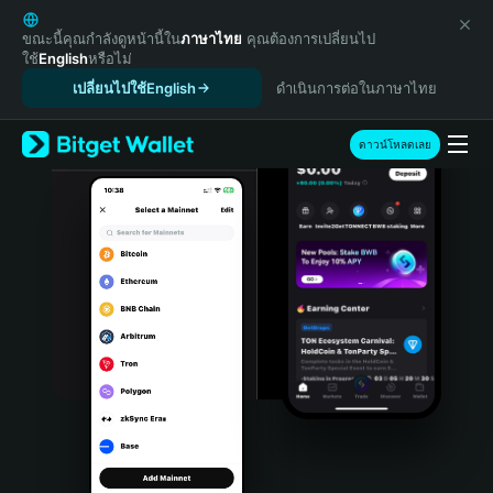
English
日本語
ขณะนี้คุณกำลังดูหน้านี้ใน
ภาษาไทย
คุณต้องการเปลี่ยนไป
ใช้
English
หรือไม่
Tiếng Việt
เปลี่ยนไปใช้English
ดำเนินการต่อในภาษาไทย
Русский
Español (Latinoamérica)
Türkçe
ดาวน์โหลดเลย
Italiano
Français
Deutsch
简体中文
繁體中文
Português (Portugal)
Bahasa Indonesia
ภาษาไทย
हिन्दी
বাংলা
Español
Português (Brasil)
Español (Argentina)