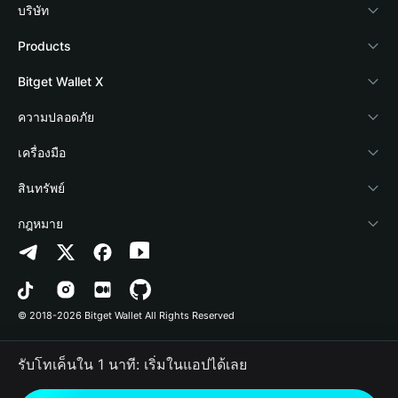
บริษัท
เกี่ยวกับ Bitget Wallet
Products
Blog
Crypto Card
Bitget Wallet X
Academy
Stablecoin Earn
นักพัฒนา
ความปลอดภัย
ข่าวสารด้านคริปโต
Payfi Crypto
เชื่อมต่อ Wallet
Protection Fund
เครื่องมือ
ศูนย์ช่วยเหลือ
Crypto Swap API
Bitget Wallet Pay
เทคโนโลยีความปลอดภัย
ซื้อคริปโต
สินทรัพย์
ติดต่อเรา
Altcoin Season Index
ลิสต์โปรเจกต์
การตรวจจับการอนุญาต
Arbitrum
กฎหมาย
ทรัพยากรข้อมูลของแบรนด์
Prediction Markets
การตรวจจับสัญญา
Avalanche
นโยบายความเป็นส่วนตัว
อาชีพ
DApp
การโอนเป็นชุด
Bitcoin
ข้อตกลงในการใช้บริการ
© 2018-2026 Bitget Wallet All Rights Reserved
การยืนยันช่องทางอย่างเป็นทางการ
Trade
BNB Chain
Risk Disclosure
รับโทเค็นใน 1 นาที: เริ่มในแอปได้เลย
RWA
Polygon