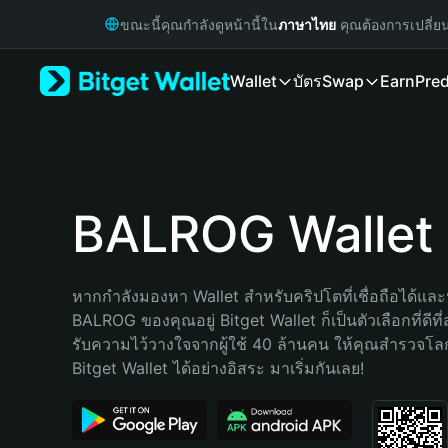
English
ขณะนี้คุณกำลังดูหน้านี้ใน
ภาษาไทย
คุณต้องการเปลี่ย
日本語
Tiếng Việt
Wallet
บัตร
Swap
Earn
Pred
Русский
Español (Latinoamérica)
Türkçe
Italiano
Français
Deutsch
BALROG Wallet
简体中文
繁體中文
Português (Portugal)
หากกำลังมองหา Wallet สำหรับคริปโตที่เชื่อถือได้และป
Bahasa Indonesia
BALROG ของคุณอยู่ Bitget Wallet ก็เป็นตัวเลือกที่ดีที
ภาษาไทย
รับความไว้วางใจจากผู้ใช้ 40 ล้านคน ให้คุณสำรวจโ
हिन्दी
Bitget Wallet ได้อย่างอิสระ มาเริ่มกันเลย!
বাংলা
Español
Português (Brasil)
Español (Argentina)